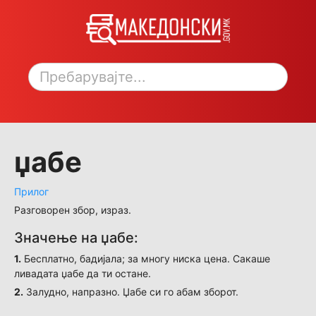
Toggle sidebar
џабе
Прилог
Разговорен збор, израз.
Значење на џабе:
1.
Бесплатно, бадијала; за многу ниска цена. Сакаше
ливадата џабе да ти остане.
2.
Залудно, напразно. Џабе си го абам зборот.