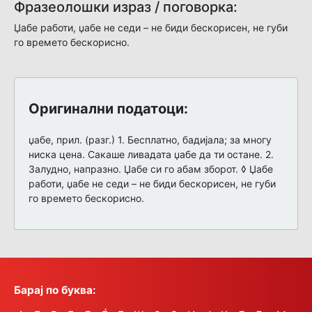
Фразеолошки израз / поговорка:
Џабе работи, џабе не седи – не биди бескорисен, не губи
го времето бескорисно.
Оригинални податоци:
џабе, прил. (разг.) 1. Бесплатно, бадијала; за многу
ниска цена. Сакаше ливадата џабе да ти остане. 2.
Залудно, напразно. Џабе си го абам зборот. ◊ Џабе
работи, џабе не седи – не биди бескорисен, не губи
го времето бескорисно.
Барај по буква: