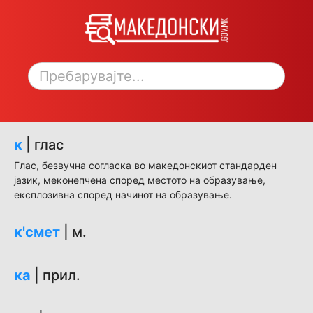
Toggle sidebar
к
| глас
Глас, безвучна согласка во македонскиот стандарден
јазик, меконепчена според местото на образување,
експлозивна според начинот на образување.
к'смет
| м.
ка
| прил.