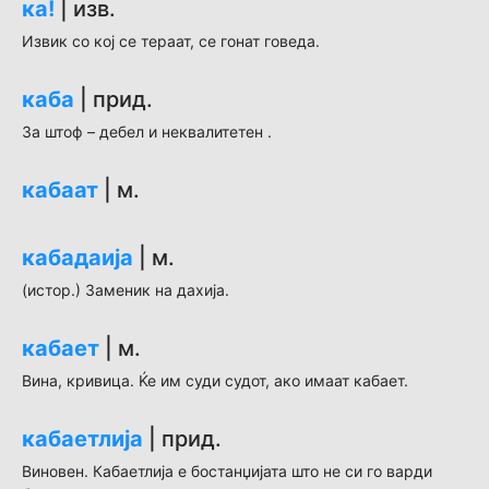
ка!
| изв.
Извик со кој се тераат, се гонат говеда.
каба
| прид.
За штоф – дебел и неквалитетен .
кабаат
| м.
кабадаија
| м.
(истор.) Заменик на дахија.
кабает
| м.
Вина, кривица. Ќе им суди судот, ако имаат кабает.
кабаетлија
| прид.
Виновен. Кабаетлија е бостанџијата што не си го варди