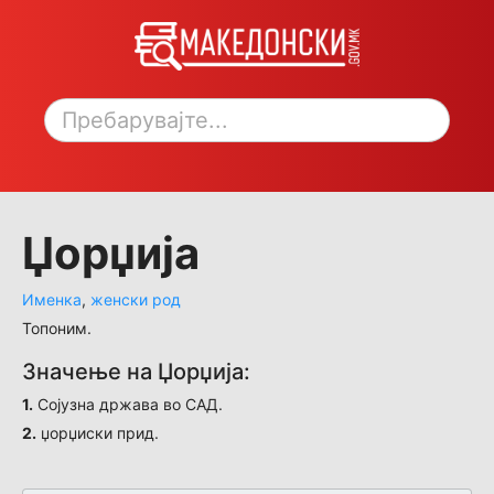
Toggle sidebar
Џорџија
Именка
,
женски род
Топоним.
Значење на Џорџија:
1.
Сојузна држава во САД.
2.
џорџиски прид.