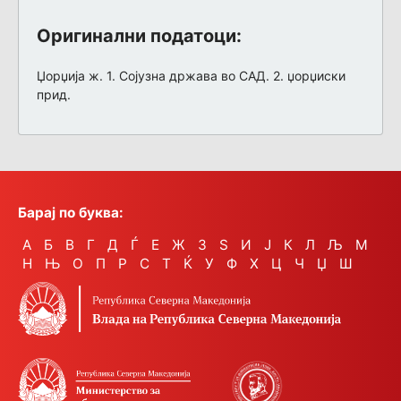
Оригинални податоци:
Џорџија ж. 1. Сојузна држава во САД. 2. џорџиски
прид.
Барај по буква:
А
Б
В
Г
Д
Ѓ
Е
Ж
З
Ѕ
И
Ј
К
Л
Љ
М
Н
Њ
О
П
Р
С
Т
Ќ
У
Ф
Х
Ц
Ч
Џ
Ш