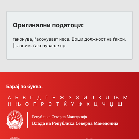
Оригинални податоци:
ѓаконува, ѓаконуваат несв. Врши должност на ѓакон.
‖ глаг.им. ѓаконување ср.
Барај по буква:
А
Б
В
Г
Д
Ѓ
Е
Ж
З
Ѕ
И
Ј
К
Л
Љ
М
Н
Њ
О
П
Р
С
Т
Ќ
У
Ф
Х
Ц
Ч
Џ
Ш