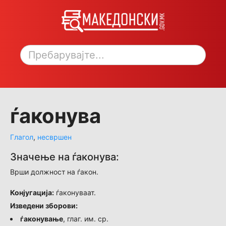
Toggle sidebar
ѓаконува
Глагол
,
несвршен
Значење на ѓаконува:
Врши должност на ѓакон.
Конјугација:
ѓаконуваат.
Изведени зборови:
ѓаконување
, глаг. им. ср.