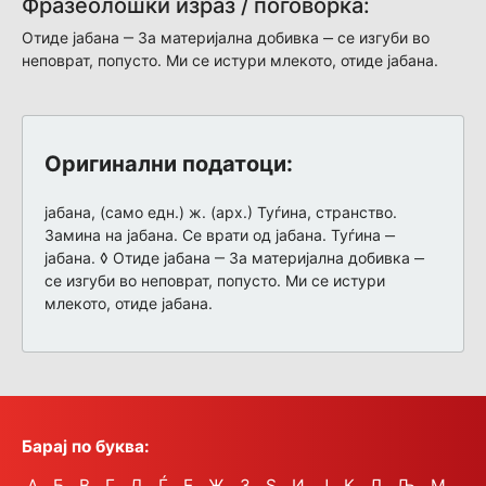
Фразеолошки израз / поговорка:
Отиде јабана ‒ За материјална добивка ‒ се изгуби во
неповрат, попусто. Ми се истури млекото, отиде јабана.
Оригинални податоци:
јабана, (само едн.) ж. (арх.) Туѓина, странство.
Замина на јабана. Се врати од јабана. Туѓина ‒
јабана. ◊ Отиде јабана ‒ За материјална добивка ‒
се изгуби во неповрат, попусто. Ми се истури
млекото, отиде јабана.
Барај по буква:
А
Б
В
Г
Д
Ѓ
Е
Ж
З
Ѕ
И
Ј
К
Л
Љ
М