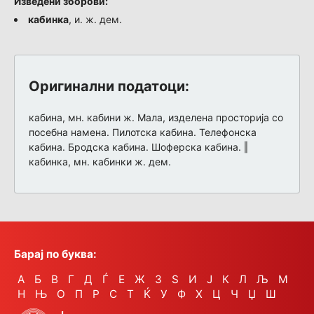
Изведени зборови:
кабинка
, и. ж. дем.
Оригинални податоци:
кабина, мн. кабини ж. Мала, изделена просторија со
посебна намена. Пилотска кабина. Телефонска
кабина. Бродска кабина. Шоферска кабина. ‖
кабинка, мн. кабинки ж. дем.
Барај по буква:
А
Б
В
Г
Д
Ѓ
Е
Ж
З
Ѕ
И
Ј
К
Л
Љ
М
Н
Њ
О
П
Р
С
Т
Ќ
У
Ф
Х
Ц
Ч
Џ
Ш