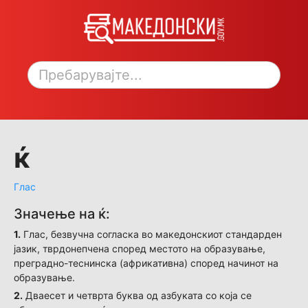
Toggle sidebar
ќ
Глас
Значење на ќ:
1.
Глас, безвучна согласка во македонскиот стандарден
јазик, тврдонепчена според местото на образување,
преградно-теснинска (африкативна) според начинот на
образување.
2.
Дваесет и четврта буква од азбуката со која се