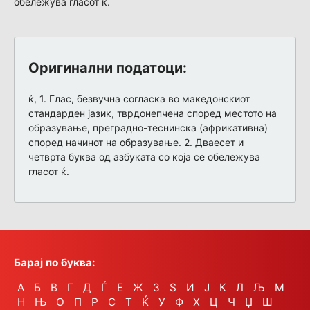
обележува гласот ќ.
Оригинални податоци:
ќ, 1. Глас, безвучна согласка во македонскиот
стандарден јазик, тврдонепчена според местото на
образување, преградно-теснинска (африкативна)
според начинот на образување. 2. Дваесет и
четврта буква од азбуката со која се обележува
гласот ќ.
Барај по буква:
А
Б
В
Г
Д
Ѓ
Е
Ж
З
Ѕ
И
Ј
К
Л
Љ
М
Н
Њ
О
П
Р
С
Т
Ќ
У
Ф
Х
Ц
Ч
Џ
Ш