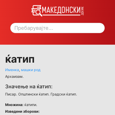
Toggle sidebar
ќатип
Именка
,
машки род
Архаизам.
Значење на ќатип:
Писар. Општински ќатип. Градски ќатип.
Множина:
ќатипи.
Изведени зборови: