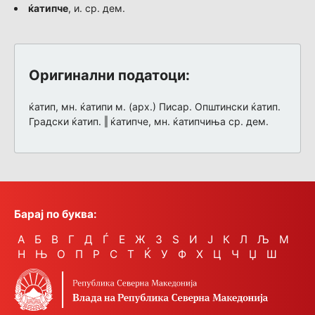
ќатипче
, и. ср. дем.
Оригинални податоци:
ќатип, мн. ќатипи м. (арх.) Писар. Општински ќатип.
Градски ќатип. ‖ ќатипче, мн. ќатипчиња ср. дем.
Барај по буква:
А
Б
В
Г
Д
Ѓ
Е
Ж
З
Ѕ
И
Ј
К
Л
Љ
М
Н
Њ
О
П
Р
С
Т
Ќ
У
Ф
Х
Ц
Ч
Џ
Ш