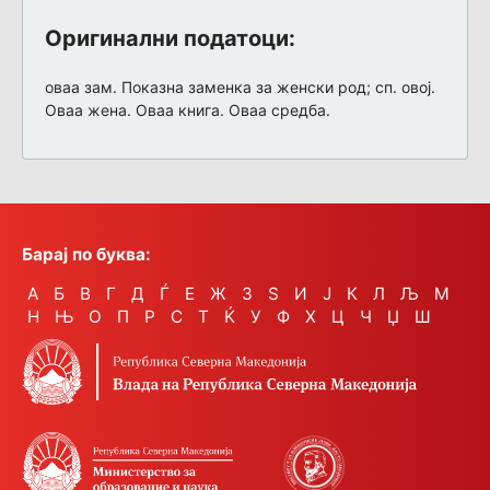
Оригинални податоци:
оваа зам. Показна заменка за женски род; сп. овој.
Оваа жена. Оваа книга. Оваа средба.
Барај по буква:
А
Б
В
Г
Д
Ѓ
Е
Ж
З
Ѕ
И
Ј
К
Л
Љ
М
Н
Њ
О
П
Р
С
Т
Ќ
У
Ф
Х
Ц
Ч
Џ
Ш