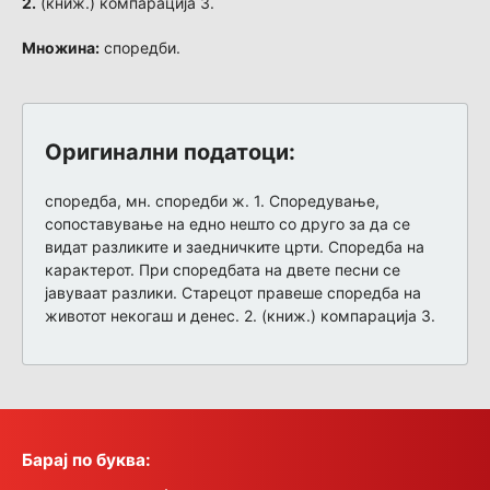
2.
(книж.) компарација 3.
Множина:
споредби.
Оригинални податоци:
споредба, мн. споредби ж. 1. Споредување,
сопоставување на едно нешто со друго за да се
видат разликите и заедничките црти. Споредба на
карактерот. При споредбата на двете песни се
јавуваат разлики. Старецот правеше споредба на
животот некогаш и денес. 2. (книж.) компарација 3.
Барај по буква: