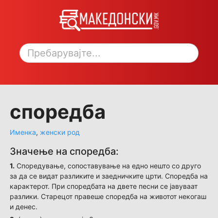
Toggle sidebar
споредба
Именка
,
женски род
Значење на споредба:
1.
Споредување, сопоставување на едно нешто со друго
за да се видат разликите и заедничките црти. Споредба на
карактерот. При споредбата на двете песни се јавуваат
разлики. Старецот правеше споредба на животот некогаш
и денес.