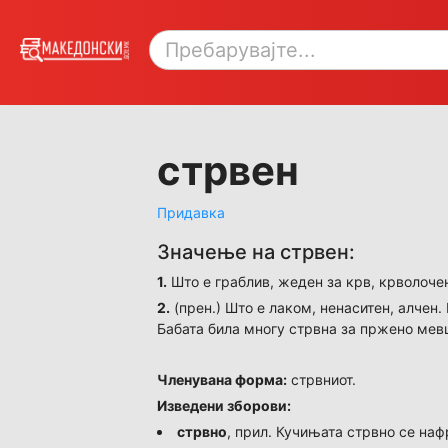
стрвен
Придавка
Значење на стрвен:
1.
Што е граблив, жеден за крв, крволочен
2.
(прен.) Што е лаком, ненаситен, алчен.
Бабата била многу стрвна за пржено мев
Членувана форма:
стрвниот.
Изведени зборови:
стрвно
, прил. Кучињата стрвно се наф