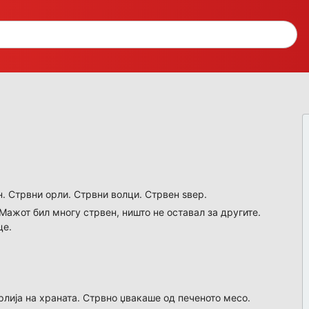
. Стрвни орли. Стрвни волци. Стрвен ѕвер.
 Мажот бил многу стрвен, ништо не оставал за другите.
це.
рлија на храната. Стрвно џвакаше од печеното месо.