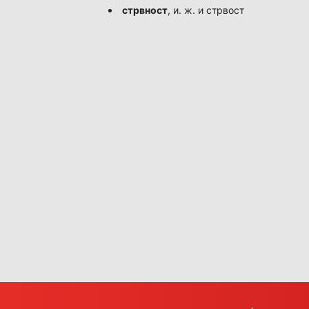
стрвност
, и. ж. и стрвост