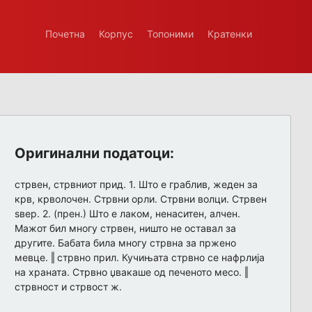
Почетна
Корпус
Топоними
Кратенки
Оригинални податоци:
стрвен, стрвниот прид. 1. Што е граблив, жеден за
крв, крволочен. Стрвни орли. Стрвни волци. Стрвен
ѕвер. 2. (прен.) Што е лаком, ненаситен, алчен.
Мажот бил многу стрвен, ништо не оставал за
другите. Бабата била многу стрвна за пржено
мевце. ‖ стрвно прил. Кучињата стрвно се нафрлија
на храната. Стрвно џвакаше од печеното месо. ‖
стрвност и стрвост ж.