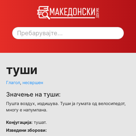
Toggle sidebar
туши
Глагол
,
несвршен
Значење на туши:
Пушта воздух, издишува. Туши ја гумата од велосипедот,
многу е напумпана.
Конјугација:
тушат.
Изведени зборови: