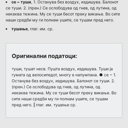
се ~ туши
, 1. Останува без воздух, издишува. Балонот
се туши. 2. (прен.) Се ослободува од гнев, од лутина, од
некаква тежина. Му се туши бесот преку викање. Во сите
наши средби му ги полнам ушите, се тушам пред него.
тушење
, глаг. им. ср.
Оригинални податоци:
туши, тушат несв. Пушта воздух, издишува. Туши ја
гумата од велосипедот, многу е напумпана. ● се ~ 1.
Останува без воздух, издишува. Балонот се туши. 2.
(прен.) Се ослободува од гнев, од лутина, од
некаква тежина. Му се туши бесот преку викање. Во
сите наши средби му ги полнам ушите, се тушам
пред него. ‖ глаг. им. тушење ср.