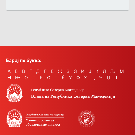
Барај по буква:
А
Б
В
Г
Д
Ѓ
Е
Ж
З
Ѕ
И
Ј
К
Л
Љ
М
Н
Њ
О
П
Р
С
Т
Ќ
У
Ф
Х
Ц
Ч
Џ
Ш