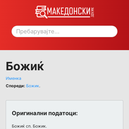
Toggle sidebar
Божиќ
Именка
Спореди:
Божик
.
Оригинални податоци:
Божиќ сп. Божик.