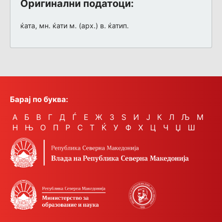
Оригинални податоци:
ќата, мн. ќати м. (арх.) в. ќатип.
Барај по буква:
А
Б
В
Г
Д
Ѓ
Е
Ж
З
Ѕ
И
Ј
К
Л
Љ
М
Н
Њ
О
П
Р
С
Т
Ќ
У
Ф
Х
Ц
Ч
Џ
Ш