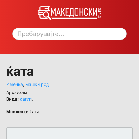
Toggle sidebar
ќата
Именка
,
машки род
Архаизам.
Види:
ќатип
.
Множина:
ќати.