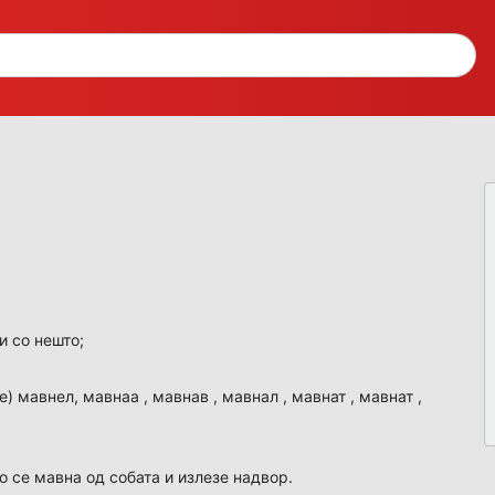
 со нешто;
ќе) мавнел, мавнаа , мавнав , мавнал , мавнат , мавнат ,
то се мавна од собата и излезе надвор.