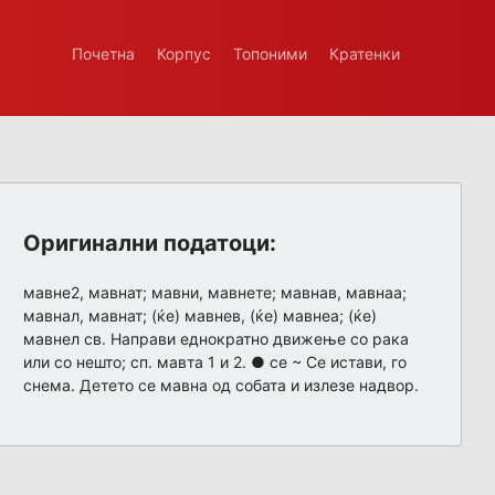
Почетна
Корпус
Топоними
Кратенки
Оригинални податоци:
мавне2, мавнат; мавни, мавнете; мавнав, мавнаа;
мавнал, мавнат; (ќе) мавнев, (ќе) мавнеа; (ќе)
мавнел св. Направи еднократно движење со рака
или со нешто; сп. мавта 1 и 2. ● се ~ Се истави, го
снема. Детето се мавна од собата и излезе надвор.