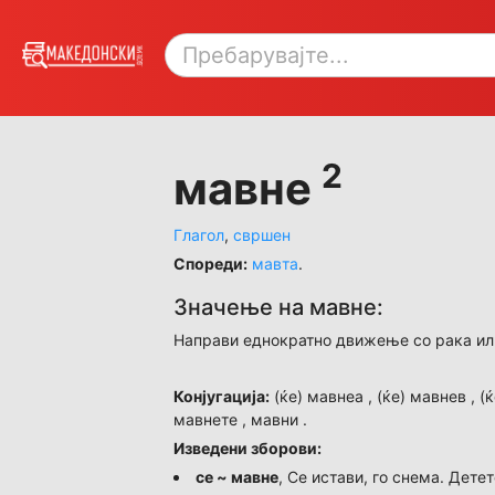
2
мавне
Глагол
,
свршен
Спореди:
мавта
.
Значење на мавне:
Направи еднократно движење со рака или
Конјугација:
(ќе) мавнеа , (ќе) мавнев , (
мавнете , мавни .
Изведени зборови:
се ~ мавне
, Се истави, го снема. Дете