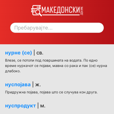
Toggle sidebar
нурне (се)
| св.
Влезе, се потопи под површината на водата. По едно
време нуркачот се појави, мавна со рака и пак (се) нурна
длабоко.
нуспојава
| ж.
Придружна појава, појава што се случува кон друга.
нуспродукт
| м.