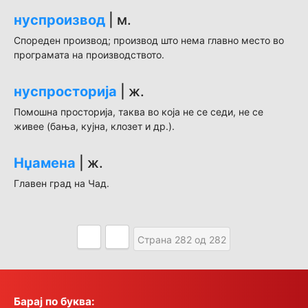
нуспроизвод
| м.
Спореден производ; производ што нема главно место во
програмата на производството.
нуспросторија
| ж.
Помошна просторија, таква во која не се седи, не се
живее (бања, кујна, клозет и др.).
Нџамена
| ж.
Главен град на Чад.
Страна 282 од 282
Барај по буква: