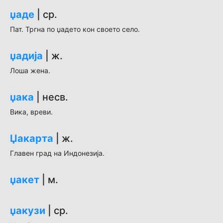
џаде
| ср.
Пат. Тргна по џадето кон своето село.
џадија
| ж.
Лоша жена.
џака
| несв.
Вика, вреви.
Џакарта
| ж.
Главен град на Индонезија.
џакет
| м.
џакузи
| ср.