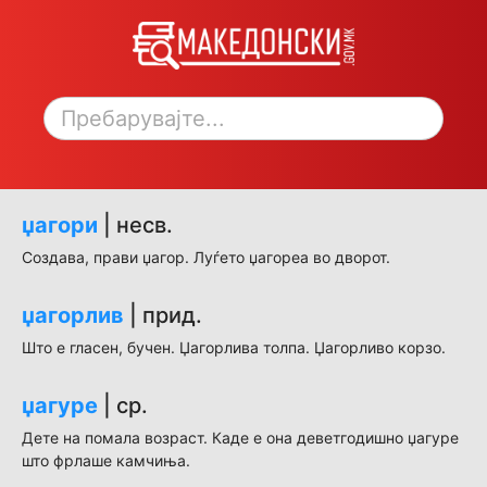
Toggle sidebar
џагори
| несв.
Создава, прави џагор. Луѓето џагореа во дворот.
џагорлив
| прид.
Што е гласен, бучен. Џагорлива толпа. Џагорливо корзо.
џагуре
| ср.
Дете на помала возраст. Каде е она деветгодишно џагуре
што фрлаше камчиња.